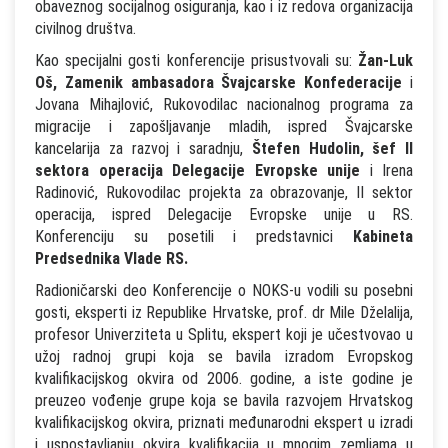
obaveznog socijalnog osiguranja, kao i iz redova organizacija
civilnog društva.
Kao specijalni gosti konferencije prisustvovali su:
Žan-Luk
Oš, Zamenik ambasadora Švajcarske Konfederacije
i
Jovana Mihajlović, Rukovodilac nacionalnog programa za
migracije i zapošljavanje mladih, ispred Švajcarske
kancelarija za razvoj i saradnju,
Štefen Hudolin, šef II
sektora operacija Delegacije Evropske unije
i Irena
Radinović, Rukovodilac projekta za obrazovanje, II sektor
operacija, ispred Delegacije Evropske unije u RS.
Konferenciju su posetili i predstavnici
Kabineta
Predsednika Vlade RS.
Radioničarski deo Konferencije o NOKS-u vodili su posebni
gosti, eksperti iz Republike Hrvatske, prof. dr Mile Dželalija,
profesor Univerziteta u Splitu, ekspert koji je učestvovao u
užoj radnoj grupi koja se bavila izradom Evropskog
kvalifikacijskog okvira od 2006. godine, a iste godine je
preuzeo vođenje grupe koja se bavila razvojem Hrvatskog
kvalifikacijskog okvira, priznati međunarodni ekspert u izradi
i uspostavljanju okvira kvalifikacija u mnogim zemljama u