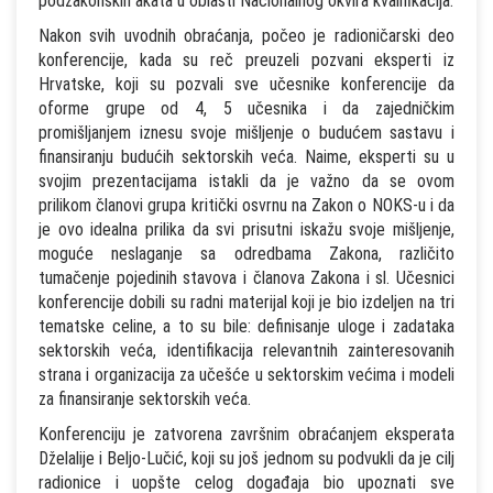
podzakonskih akata u oblasti Nacionalnog okvira kvalifikacija.
Nakon svih uvodnih obraćanja, počeo je radioničarski deo
konferencije, kada su reč preuzeli pozvani eksperti iz
Hrvatske, koji su pozvali sve učesnike konferencije da
oforme grupe od 4, 5 učesnika i da zajedničkim
promišljanjem iznesu svoje mišljenje o budućem sastavu i
finansiranju budućih sektorskih veća. Naime, eksperti su u
svojim prezentacijama istakli da je važno da se ovom
prilikom članovi grupa kritički osvrnu na Zakon o NOKS-u i da
je ovo idealna prilika da svi prisutni iskažu svoje mišljenje,
moguće neslaganje sa odredbama Zakona, različito
tumačenje pojedinih stavova i članova Zakona i sl. Učesnici
konferencije dobili su radni materijal koji je bio izdeljen na tri
tematske celine, a to su bile: definisanje uloge i zadataka
sektorskih veća, identifikacija relevantnih zainteresovanih
strana i organizacija za učešće u sektorskim većima i modeli
za finansiranje sektorskih veća.
Konferenciju je zatvorena završnim obraćanjem eksperata
Dželalije i Beljo-Lučić, koji su još jednom su podvukli da je cilj
radionice i uopšte celog događaja bio upoznati sve