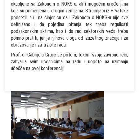
okupljene sa Zakonom o NOKS-u, ali i mogućim uređenjima
koja su primenjena u drugim zemljama. Stručnjaci iz Hrvatske
podsetili su i na činjenicu da i Zakonom o NOKS-u nije sve
definisano i da pojedina pitanja tek treba regulisati
podzakonskim aktima, kao i da rad sektorskih veća treba
pomno pratiti, jer je njihova uloga od izuzetnog značaja i za
obrazovanje i za tržište rada.
Prof. dr Gabrijela Grujić se potom, tokom svoje završne reči,
zahvalila svim učesnicima na radu i uopšte na uzimanju
učešća na ovoj konferenciji.