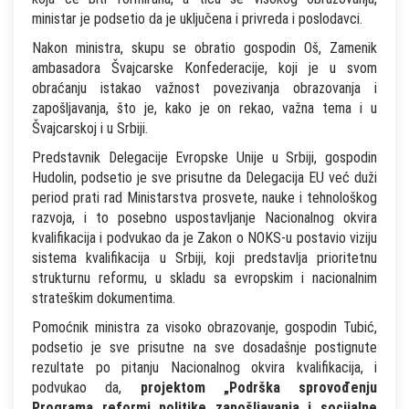
ministar je podsetio da je uključena i privreda i poslodavci.
Nakon ministra, skupu se obratio gospodin Oš, Zamenik
ambasadora Švajcarske Konfederacije, koji je u svom
obraćanju istakao važnost povezivanja obrazovanja i
zapošljavanja, što je, kako je on rekao, važna tema i u
Švajcarskoj i u Srbiji.
Predstavnik Delegacije Evropske Unije u Srbiji, gospodin
Hudolin, podsetio je sve prisutne da Delegacija EU već duži
period prati rad Ministarstva prosvete, nauke i tehnološkog
razvoja, i to posebno uspostavljanje Nacionalnog okvira
kvalifikacija i podvukao da je Zakon o NOKS-u postavio viziju
sistema kvalifikacija u Srbiji, koji predstavlja prioritetnu
strukturnu reformu, u skladu sa evropskim i nacionalnim
strateškim dokumentima.
Pomoćnik ministra za visoko obrazovanje, gospodin Tubić,
podsetio je sve prisutne na sve dosadašnje postignute
rezultate po pitanju Nacionalnog okvira kvalifikacija, i
podvukao da,
projektom „Podrška sprovođenju
Programa reformi politike zapošljavanja i socijalne