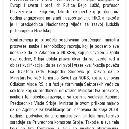
Evropi i svetu i prof. dr Ružica Beljo Lučić, profesor
Univerziteta u Zagrebu, takođe ekspert koji je dugi niz
godina angažovana na izradi i uspostavljanju HKO, a takođe
je i predsednica Nacionalnog vijeća za razvoj ljudskih
potencijala u Hrvatskoj.
Konferencija je otpočela pozdravnim obraćenjem ministra
prosvete, nauke i tehnološkog razvoja, koji je podsetio sve
učesnike da je Zakonom o NOKS-u, koji je usvojen u aprilu
ove godine, Srbija dobila pravni okvir da se uvede red u
oblast kvalifikacija i da se svi nivoi i vrste kvalifikacija povežu
sa tržištem rada. Gospodin Šarčević je izjavio da je
Ministarstvo već formiralo Savet za NOKS, koji je osnovan
Odlukom Vlade RS, a u fazi je formiranja Sektorskih veća za
sektore koji su predloženi od strane Ministarstva prosvete,
nauke i tehnološkog razvoja, a sa kojim je saglasan Kabinet
Predsednika Vlade Srbije. Ministar je ovom prilikom najavio
da će Agencija za kvalifikacije biti osnovana do kraja 2018.
godine i podvukao da u formiranju svih tih tela ministarstvo
sarađuje sa Privrednom komorom Srbije. Takođe, u sva tela
koja će biti formirana, a tiču se visokog obrazovanja,