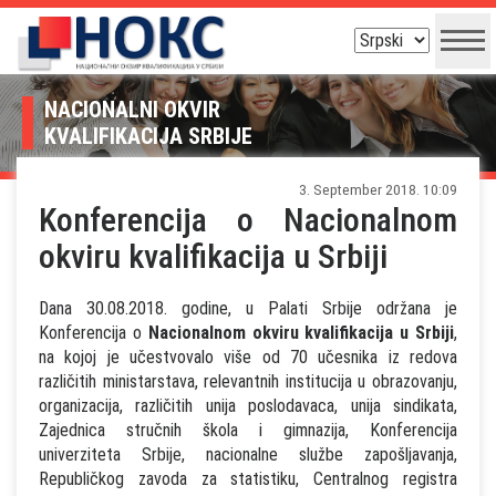
NACIONALNI OKVIR
KVALIFIKACIJA SRBIJE
3. September 2018. 10:09
Konferencija o Nacionalnom
okviru kvalifikacija u Srbiji
Dana 30.08.2018. godine, u Palati Srbije održana je
Konferencija o
Nacionalnom okviru kvalifikacija u Srbiji
,
na kojoj je učestvovalo više od 70 učesnika iz redova
različitih ministarstava, relevantnih institucija u obrazovanju,
organizacija, različitih unija poslodavaca, unija sindikata,
Zajednica stručnih škola i gimnazija, Konferencija
univerziteta Srbije, nacionalne službe zapošljavanja,
Republičkog zavoda za statistiku, Centralnog registra