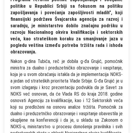
politike u Republici Srbiji sa fokusom na politiku
zapošljavanja i povećanja zapošljivosti mladih”, koji
finansijski podržava Švajcarska agencija za razvoj i
saradnju, je ministarstvo dobilo značajnu podršku u
razvoju Nacionalnog okvira kvalifikacija i sektorskih
veća, kao strateškom koraku za smanjivanje jaza u
pogledu veština između potreba tržišta rada i ishoda
obrazovanja.
Nakon g-dina Tubića, reč je dobila g-đa Grujić, pomoćnik
ministra za dualno i preduzetničko obrazovanje i vaspitanje,
koja je u svom obraćanju istakla da je implementacija NOKS-
a jedan od strateških prioriteta Vlade Srbije. G-đa Grujić je u
svom izlaganju i kroz prezentaciju podvukla da je Savet za
NOKS već osnovan, da će Vlada RS do kraja 2018. godine
osnovati Agenciju za kvalifikacije, kao i 12 Sektorskih veća
koji su predloženi na osnovu analize tržišta. Pomoćnik za
dualno i preduzetnčko obrazovanje i vaspitanje obavestila je
okupljene na konferenciji i da je, u skladu sa Zakonom o
NOKS-u, ministarstvo u procesu donošenja pravilnika i svih