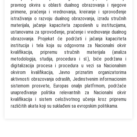
pravnog okvira u oblasti dualnog obrazovanja i njegove
primene, praćenja i vrednovanja, kreiranje i sprovođenje
istraživanja o razvoju dualnog obrazovanja, izradu stručnih
materijala, jačanje kapaciteta zaposlenih u institucijama,
ustanovama za sprovođenje, praćenje i vrednovanje dualnog
obrazovanja. Projekat će podržati i jačanja kapaciteta
institucija i tela koja su odgovorna za Nacionalni okvir
kvalifikacija, pripremu stručnih materijala (analiza
metodologija, studija, procedura i sl.), biće podržana i
digitalizacija procesa i procedura u vezi sa Nacionalnim
okvirom kvalifikacija, Javno priznatim organizatorima
aktivnosti obrazovanja odraslih, Jedinstvenim informacionim
sistemom prosvete, Europas onaljn platfrmom, podržaće
unapređivanje politika relevantnih za Nacionalni okvir
kvalifikacija i sistem celoživotnog učenja kroz pripremu
različitih akata koji su suklađeni sa evropskim politikama.