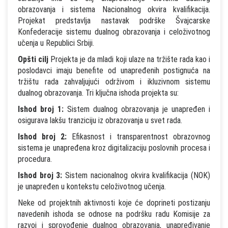
obrazovanja i sistema Nacionalnog okvira kvalifikacija.
Projekat predstavlja nastavak podrške Švajcarske
Konfederacije sistemu dualnog obrazovanja i celoživotnog
učenja u Republici Srbiji.
Opšti cilj
Projekta je da mladi koji ulaze na tržište rada kao i
poslodavci imaju benefite od unapređenih postignuća na
tržištu rada zahvaljujući održivom i ikluzivnom sistemu
dualnog obrazovanja. Tri ključna ishoda projekta su:
Ishod broj 1:
Sistem dualnog obrazovanja je unapređen i
osigurava lakšu tranziciju iz obrazovanja u svet rada.
Ishod broj 2:
Efikasnost i transparentnost obrazovnog
sistema je unapređena kroz digitalizaciju poslovnih procesa i
procedura.
Ishod broj 3:
Sistem nacionalnog okvira kvalifikacija (NOK)
je unapređen u kontekstu celoživotnog učenja.
Neke od projektnih aktivnosti koje će doprineti postizanju
navedenih ishoda se odnose na podršku radu Komisije za
razvoj i sprovođenje dualnog obrazovanja, unapređivanje