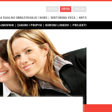
СРПСКИ
SRPSKI
ENGLISH
ZA DUALNO OBRAZOVANJE I NOKS
|
SEKTORSKA VEĆA
|
NRTS
OJMOVNIK
|
ZAKONI I PROPISI
|
KORISNI LINKOVI
|
PROJEKTI