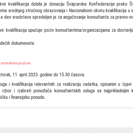
kvir kvalifikacija dobila je donaciju Švajcarske Konfederacije preko 
ema srednjeg stručnog obrazovanja i Nacionalnom okviru kvalifikacija u s
 deo sredstava opredeljen je za angažovanje konsultanta za pravno-n
vir kvalifikacija upućuje poziv konsultantima/organizacijama za dostavl
sledećih dokumenata:
za normativne poslove
utorak, 11. april 2023. godine do 15.30 časova.
 i kvalifikacija relevantnih za realizaciju zadatka, opisanim u Izjavi 
 izbor i izabrati ponuđača konsultantskih usluga sa najprikladnijim 
čku i finansijsku ponudu.