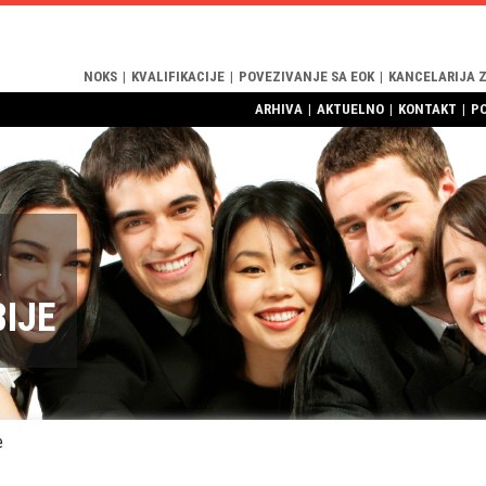
NOKS
|
KVALIFIKACIJE
|
POVEZIVANJE SA EOK
|
KANCELARIJA 
ARHIVA
|
AKTUELNO
|
KONTAKT
|
P
R
BIJE
e