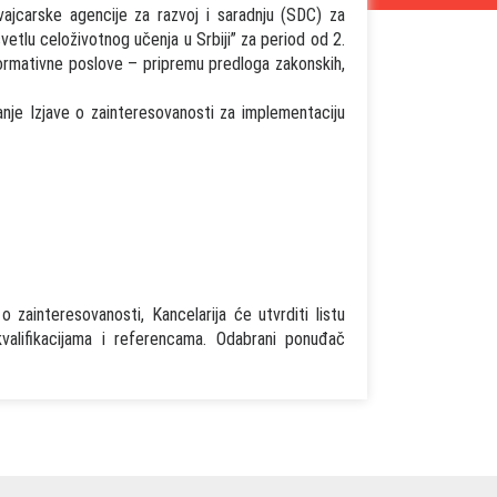
Švajcarske agencije za razvoj i saradnju (SDC) za
vetlu celoživotnog učenja u Srbiji” za period od 2.
ormativne poslove – pripremu predloga zakonskih,
janje Izjave o zainteresovanosti za implementaciju
o zainteresovanosti, Kancelarija će utvrditi listu
kvalifikacijama i referencama. Odabrani ponuđač