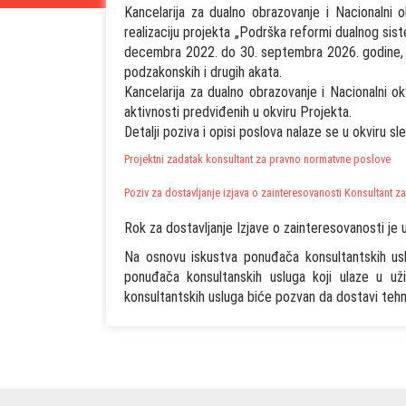
Kancelarija za dualno obrazovanje i Nacionalni o
realizaciju projekta „Podrška reformi dualnog sist
decembra 2022. do 30. septembra 2026. godine, a
podzakonskih i drugih akata.
Kancelarija za dualno obrazovanje i Nacionalni ok
aktivnosti predviđenih u okviru Projekta.
Detalji poziva i opisi poslova nalaze se u okviru 
Projektni zadatak konsultant za pravno normatvne poslove
Poziv za dostavljanje izjava o zainteresovanosti Konsultant 
Rok za dostavljanje Izjave o zainteresovanosti je 
Na osnovu iskustva ponuđača konsultantskih usluga
ponuđača konsultanskih usluga koji ulaze u uži
konsultantskih usluga biće pozvan da dostavi tehni