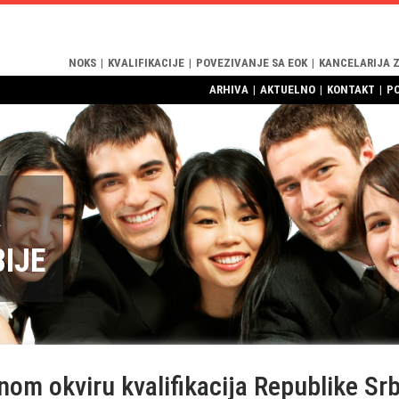
NOKS
|
KVALIFIKACIJE
|
POVEZIVANJE SA EOK
|
KANCELARIJA 
ARHIVA
|
AKTUELNO
|
KONTAKT
|
P
R
BIJE
om okviru kvalifikacija Republike Srb