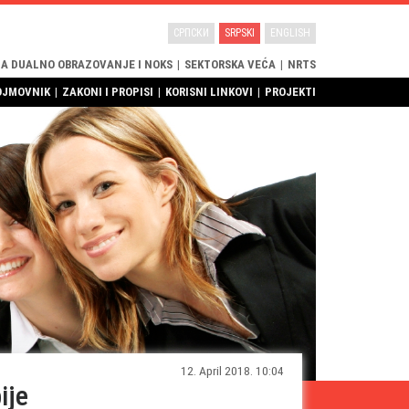
СРПСКИ
SRPSKI
ENGLISH
ZA DUALNO OBRAZOVANJE I NOKS
|
SEKTORSKA VEĆA
|
NRTS
OJMOVNIK
|
ZAKONI I PROPISI
|
KORISNI LINKOVI
|
PROJEKTI
12. April 2018. 10:04
ije