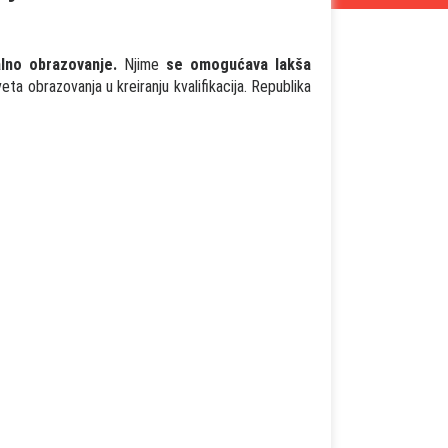
alno obrazovanje.
Njime
se omogućava lakša
eta obrazovanja u kreiranju kvalifikacija. Republika