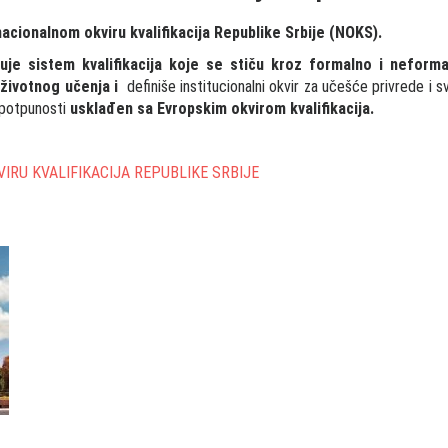
 nacionalnom okviru kvalifikacija
Republike Srbije
(NOKS).
đuje sistem kvalifikacija koje se stiču kroz formalno i neform
životnog učenja i
definiše institucionalni okvir za učešće privrede i sv
 u potpunosti
usklađen sa Evropskim okvirom kvalifikacija.
IRU KVALIFIKACIJA REPUBLIKE SRBIJE