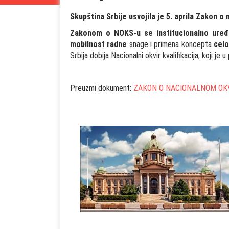
Skupština Srbije usvojila je 5. aprila Zakon o
Zakonom o NOKS-u se
institucionalno ure
mobilnost radne
snage i primena koncepta
celo
Srbija dobija Nacionalni okvir kvalifikacija, koji je
Preuzmi dokument:
ZAKON O NACIONALNOM OKV