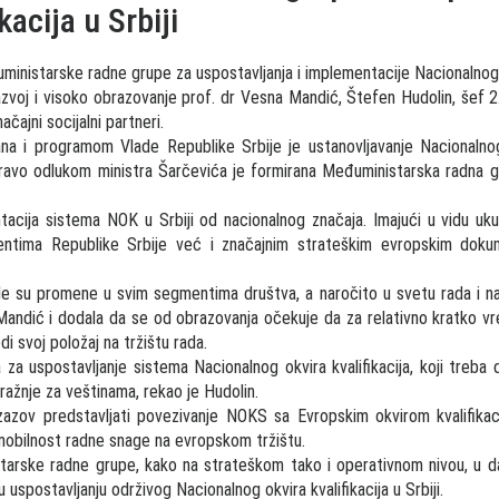
acija u Srbiji
ministarske radne grupe za uspostavljanja i implementacije Nacionalnog ok
zvoj i visoko obrazovanje prof. dr Vesna Mandić, Štefen Hudolin, šef 2.
čajni socijalni partneri.
ana i programom Vlade Republike Srbije je ustanovljavanje Nacionalnog 
ravo odlukom ministra Šarčevića je formirana Međuministarska radna grup
entacija sistema NOK u Srbiji od nacionalnog značaja. Imajući u vidu u
mentima Republike Srbije već i značajnim strateškim evropskim doku
e su promene u svim segmentima društva, a naročito u svetu rada i na
 Mandić i dodala da se od obrazovanja očekuje da za relativno kratko v
i svoj položaj na tržištu rada.
za uspostavljanje sistema Nacionalnog okvira kvalifikacija, koji treba d
ražnje za veštinama, rekao je Hudolin.
zazov predstavljati povezivanje NOKS sa Evropskim okvirom kvalifika
 mobilnost radne snage na evropskom tržištu.
tarske radne grupe, kako na strateškom tako i operativnom nivou, u d
u uspostavljanju održivog Nacionalnog okvira kvalifikacija u Srbiji.