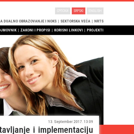
СРПСКИ
SRPSKI
ENGLISH
ZA DUALNO OBRAZOVANJE I NOKS
|
SEKTORSKA VEĆA
|
NRTS
OJMOVNIK
|
ZAKONI I PROPISI
|
KORISNI LINKOVI
|
PROJEKTI
13. September 2017. 13:09
avljanje i implementaciju