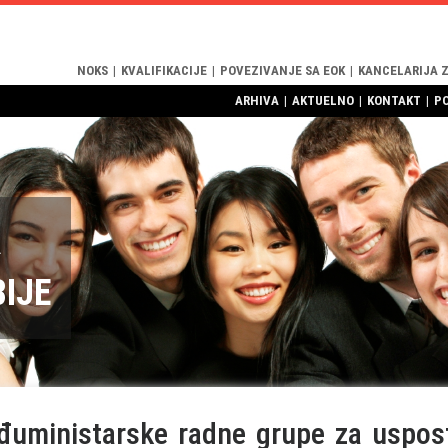
NOKS
|
KVALIFIKACIJE
|
POVEZIVANJE SA EOK
|
KANCELARIJA 
ARHIVA
|
AKTUELNO
|
KONTAKT
|
P
R
BIJE
uministarske radne grupe za uspost