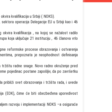
vira kvalifikacija u Srbiji ( NOKS).
 sektora operacija Delegacije EU u Srbiji kao i 46
okvira kvalifikacija , na kojoj se nažalost radilo
a koja uključuje 21 instituciju , 46 članova vrlo
kupne reformske procese obrazovanja i ostvarenja
mentima, prepoznata je neophodnost definisanja
 tržištu radne snage. Novo radno okruženje pred
reme pojedinac postane zapošljiv, da po završetku
a približi svet obrazovanja i tržišta rada, i uvede
cija (EOK), čime će biti obezbeđena uporedivost
aljem razvoju i implementaciji NOKS –a osiguraće