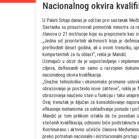
Nacionalnog okvira kvalifik
U Palati Srbija danas je održan prvi sastanak Među
Sastanku su prisustvovali pomoćnik ministra za ra
članova iz 21 institucije koje su prepoznate kao zna
„Jedna od prioritetnih aktivnosti koja je definis
prethodnih deset godina, ali u ovom trenutku, up
kompetentnih za tu oblast“, rekla je Mandić.
Uzimajući u obzir da je uspostavljanje i implem
ciljeva, definisanih ne samo u razvojnim doku
nacionalnog okvira kvalifikacija.
„Snažne tehnološke i ekonomske promene uslovil
obrazovanje je postavilo nove zahteve“, rekla je
obrazovanja naučeno stavi u funkciju i tako unapred
Ovaj trenutak je ključan za konsolidovanje napora 
efikasnije mehanizme za usklađivanje ponude i pot
Mandić je tom prilikom istakla da će poseban i
stečenih kvalifikacija, odnosno biće podstaknuta
Kontinuirano i aktivno učešće članova Međuminis
preko potreban nacionalni i institucionalni pristup 