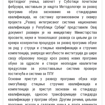
претходног учења, започет у Суботици почетком
фебруара, настављен је нацрта Методолoгије за развој
програма обука заснованих на стандардима
квалификација, на састанку организованом у оквиру
пројекта „Развој интегрисаног система националних
квалификација у Републици Србији“ представили. Овај
документ развијен је на иницијативу Министарства
просвете, науке и технолошког развоја са циљем да се
креира кохерентна процедура за развој програма обуке
за рад у струци и стицање квалификација и стручних
компетенција, унапреде могућности институција да шире
своју образовну понуду кроз развој нових програма
обуке за одрасле и створе неопходни квалитетни
предуслови за успостављање система провере
постигнућа и система за ППУ.
Основни приступ у развоју програма обука које
омогућавају стицање стручних квалификација и
компетенција је приступ заснован на стандарду
квалификације, односно трансформације стандарда
квалификације у програм обуке. Другим речима, циљеви
програма, исходи и садржаји учења и други елементи