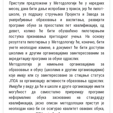
Приступи предложени у Методологији ће у наредних
месец дана бити даље испробани у пракси, јер ће пилот-
школе, уз подршку стручњака Пројекта и Завода за
унапређивање образовања и васпитања, развијати
програме обуке за преосталих пет квалификација, од
девет, колико ће бити обухваћено пилотирањем
поступка признавања претходног учења. На основу
резултата пилотирања у Методологију ће, коначно, бити
унете неопходне измене, а документ ће бити доступан
школама и другим организацијама заинтересованим за
акредитацију програма за обуке одраслих.
Методологија је намењена организацијама за
образовање и обуку (школама и другим организацијама)
које имају или су заинтересоване за стицање статуса
ЈПОА за организацију активности образовања одраслих.
Имајући у виду да ће и школе и друге организације имати
могућност да самостално припремају програме
неформалних обука заснованих на стандарду
квалификација, јасно описан методолошки приступ је
неопходан како би се осигурао квалитет оваквих обука,