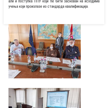
али и поступка ППУ који ће бити заснован на исходима
учења који произлазе из стандарда квалификација.