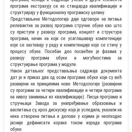
програма екстрахују се из стандарда квалификације и
структуирају у функционалну програмску целину.
Представљена Методологија даје одговоре на питања
релевантна за развој програма стручне обуке као што
су приступи у развоју програма, концепт и структура
програма, начин на који се усаглашавају компетенције
које се захтевају у раду и компетенције које се стичу у
процесу обуке. Посебан део посвећен је фазама у
развоју програма обуке и могућностима за
структуирање програма у модуле.
Након детаљног представљања садржаја документа
дат је и приказ два од осам програма обуке који су већ
развијени на принципима нове Методологије (развијени
су програми за четири квалификације и четири програма
на нивоу занимања из квалификације). Писци програма и
стручњаци Завода за унапређивање образовања и
васпитања су, кроз дискусију која је уследила, указали на
нека отворена питања и делове у којима је неопходно
јасније дефинисати кораке током израде програма
обуке.