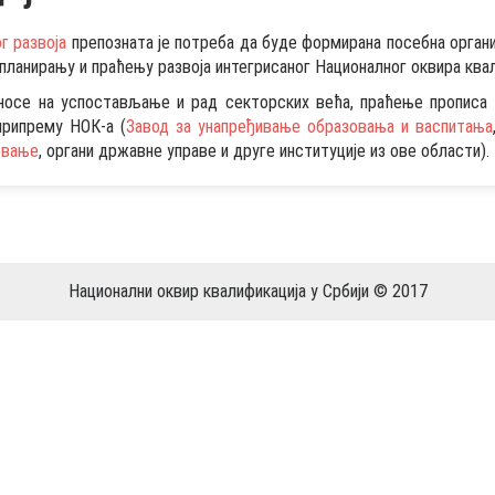
г развоја
препозната је потреба да буде формирана посебна организа
 планирању и праћењу развоја интегрисаног Националног оквира квал
дносе на успостављање и рад секторских већа, праћење прописа 
припрему НОК-а (
Завод за унапређивање образовања и васпитања
овање
, органи државне управе и друге институције из ове области).
Национални оквир квалификација у Србији © 2017