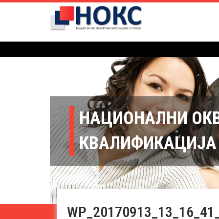
НАЦИОНАЛНИ ОК
КВАЛИФИКАЦИЈА 
WP_20170913_13_16_41_