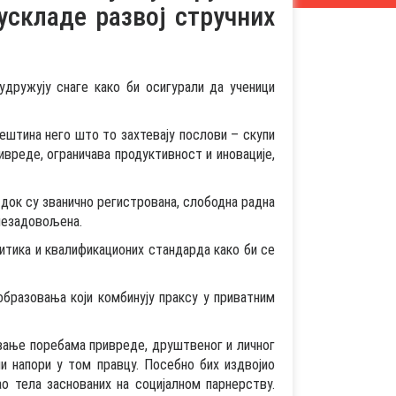
ускладе развој стручних
дружују снаге како би осигурали да ученици
ештина него што то захтевају послови – скупи
вреде, ограничава продуктивност и иновације,
 док су званично регистрована, слободна радна
незадовољена.
итика и квалификационих стандарда како би се
бразовања који комбинују праксу у приватним
вање поребама привреде, друштвеног и личног
ни напори у том правцу. Посебно бих издвојио
о тела заснованих на социјалном парнерству.