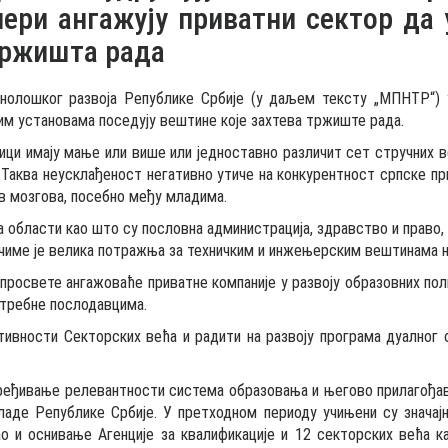
ри ангажују приватни сектор да 
тржишта рада
нолошког развоја Републике Србије (у даљем тексту „МПНТР“) у
им установама поседују вештине које захтева тржиште рада.
ци имају мање или више или једноставно различит сет стручних в
 Таква неусклађеност негативно утиче на конкурентност српске при
в мозгова, посебно међу младима.
за области као што су пословна администрација, здравство и право,
чиме је велика потражња за техничким и инжењерским вештинама 
росвете ангажоваће приватне компаније у развоју образовних пол
отребне послодавцима.
вности Секторских већа и радити на развоју програма дуалног о
ређивање релевантности система образовања и његово прилагођа
ладе Републике Србије. У претходном периоду учињени су значај
 и оснивање Агенције за квалификације и 12 секторских већа ка