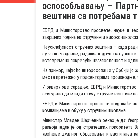
оспособљавању – Партне
вештина са потребама 
ЕБРД и Министарство просвете, науке и тех
завршних година на стручним и високо-школск
Неусклађеност стручних вештина – када радни
су за послодавце, раднике и друштво уопште.
истовремено покрећући незапосленост и одли
На пример, највеће интересовање у Србији је 
места претежно у подсекторима производње, 
У оквиру ове сарадње, ЕБРД и Министарство п
осигурало да млади стичу стручне вештине п
ЕБРД и Министарство просвете подржаће акти
компанијама и обуку у стручним школама.
Министар Младен Шарчевић рекао је да: Унап
развоја један је од стратешких приоритета В
увођење дуалног образовања и васпитања као