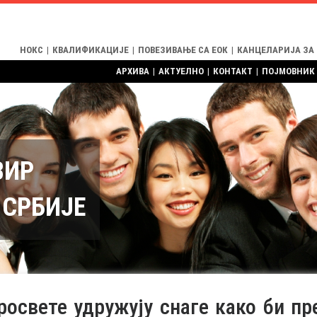
НОКС
|
КВАЛИФИКАЦИЈЕ
|
ПОВЕЗИВАЊЕ СА ЕОК
|
КАНЦЕЛАРИЈА ЗА
АРХИВА
|
АКТУЕЛНО
|
КОНТАКТ
|
ПОЈМОВНИК
ВИР
СРБИЈЕ
освете удружују снаге како би пр